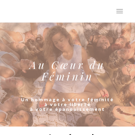
Toggle
navigati
Au Cœur du
Féminin
Un hommage à votre féminité
à votre liberté
à votre épanouissement